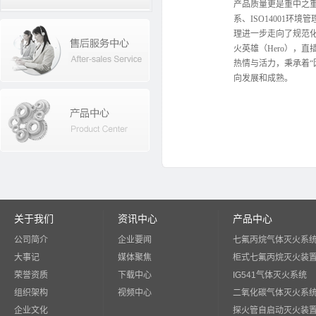
产品质量更是重中之重。
系、ISO14001环
理进一步走向了规范
火英雄（Hero），
热情与活力，秉承着“
向发展和成熟。
关于我们
资讯中心
产品中心
公司简介
企业要闻
七氟丙烷气体灭火系
大事记
媒体聚焦
柜式七氟丙烷灭火装
荣誉资质
下载中心
IG541气体灭火系统
组织架构
视频中心
二氧化碳气体灭火系
企业文化
探火管自启动灭火装