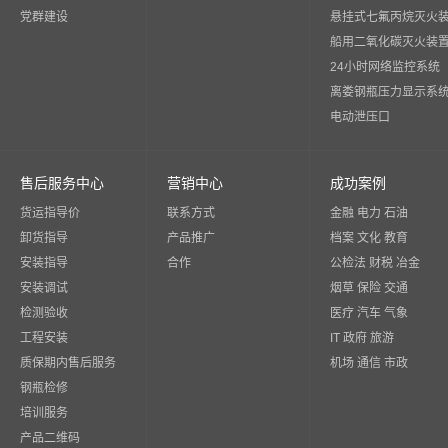
党群建设
悬挂式七氟丙烷灭火
船用二氧化碳灭火装
24小时网络监控系统
离娄钢瓶压力显示系
电动泄压口
售后服务中心
营销中心
成功案例
货运指导价
联系方式
金融 电力 石油
卸货指导
产品推广
档案 文化 教育
安装指导
合作
公检法 财税 冶金
安装调试
烟草 保险 交通
检测验收
医疗 汽车 气象
工程安装
IT 政府 旅游
质保期内售后服务
机场 通信 市政
钢瓶检修
培训服务
产品二维码