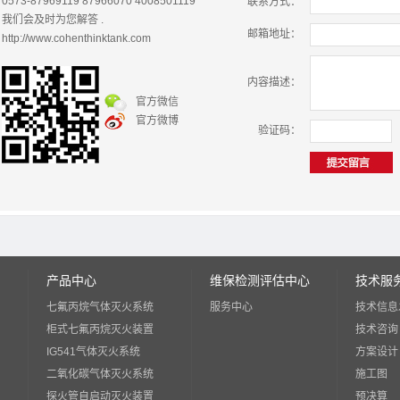
0573-87969119 87966070 4008501119
联系方式：
我们会及时为您解答 .
邮箱地址：
http://www.cohenthinktank.com
内容描述：
官方微信
官方微博
验证码：
产品中心
维保检测评估中心
技术服
七氟丙烷气体灭火系统
服务中心
技术信息
柜式七氟丙烷灭火装置
技术咨询
IG541气体灭火系统
方案设计
二氧化碳气体灭火系统
施工图
探火管自启动灭火装置
预决算