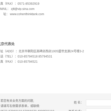
真（FAX）：0571-85392919
-MAIL： zjtt@vip.sina.com
 址： www.cohenthinktank.com
北京代表处
址（ADD）：北京市朝阳区高碑店西店1005盛世龙源24号楼3-2
话（TEL）：010-85794518 85794531
真（FAX）：010-85794521
若您有关业务方面的问题,
姓 名：
请填写右侧需求表单，或联络: