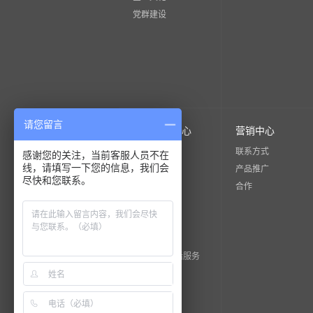
党群建设
请您留言
售后服务中心
营销中心
货运指导价
联系方式
感谢您的关注，当前客服人员不在
线，请填写一下您的信息，我们会
卸货指导
产品推广
尽快和您联系。
安装指导
合作
安装调试
检测验收
工程安装
质保期内售后服务
钢瓶检修
培训服务
产品二维码