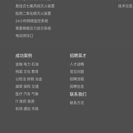
悬挂式七氟丙烷灭火装置
技术交底
船用二氧化碳灭火装置
24小时网络监控系统
离娄钢瓶压力显示系统
电动泄压口
成功案例
招聘英才
金融 电力 石油
人才战略
档案 文化 教育
常见问题
公检法 财税 冶金
招聘流程
烟草 保险 交通
招聘信息
联系我们
医疗 汽车 气象
IT 政府 旅游
联系方式
机场 通信 市政