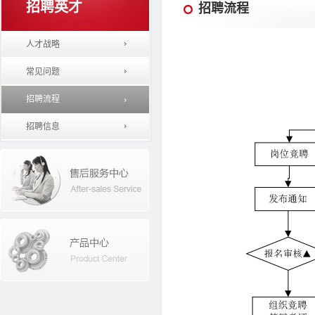
招聘英才
招聘流程
人才战略
常见问题
招聘流程
招聘信息