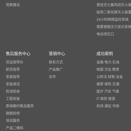
党群建设
悬挂式七氟丙烷灭火
船用二氧化碳灭火装
24小时网络监控系统
离娄钢瓶压力显示系
电动泄压口
售后服务中心
营销中心
成功案例
货运指导价
联系方式
金融 电力 石油
卸货指导
产品推广
档案 文化 教育
安装指导
合作
公检法 财税 冶金
安装调试
烟草 保险 交通
检测验收
医疗 汽车 气象
工程安装
IT 政府 旅游
质保期内售后服务
机场 通信 市政
钢瓶检修
培训服务
产品二维码