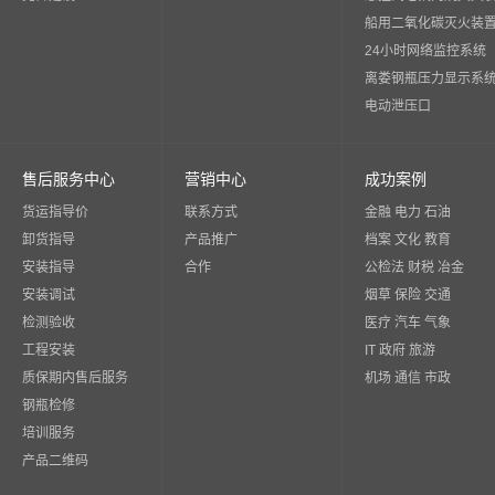
船用二氧化碳灭火装
24小时网络监控系统
离娄钢瓶压力显示系
电动泄压口
售后服务中心
营销中心
成功案例
货运指导价
联系方式
金融 电力 石油
卸货指导
产品推广
档案 文化 教育
安装指导
合作
公检法 财税 冶金
安装调试
烟草 保险 交通
检测验收
医疗 汽车 气象
工程安装
IT 政府 旅游
质保期内售后服务
机场 通信 市政
钢瓶检修
培训服务
产品二维码