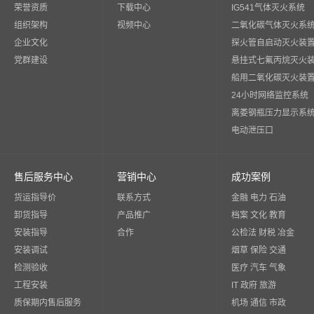
荣誉资质
下载中心
IG541气体灭火系统
组织架构
视频中心
二氧化碳气体灭火系
企业文化
探火管自启动灭火装
党群建设
悬挂式七氟丙烷灭火
船用二氧化碳灭火装
24小时网络监控系统
离娄钢瓶压力显示系
电动泄压口
售后服务中心
营销中心
成功案例
货运指导价
联系方式
金融 电力 石油
卸货指导
产品推广
档案 文化 教育
安装指导
合作
公检法 财税 冶金
安装调试
烟草 保险 交通
检测验收
医疗 汽车 气象
工程安装
IT 政府 旅游
质保期内售后服务
机场 通信 市政